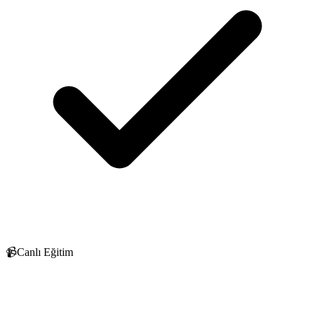
📹
Canlı Eğitim