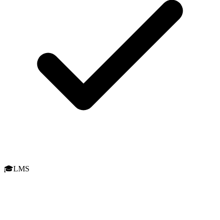
🎓
LMS