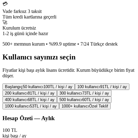
💳
Vade farksız 3 taksit
Tüm kredi kartlarına geçerli
🚀
Kurulum ücretsiz
1-2 iş günü içinde hazır
500+ memnun kurum • %99.9 uptime • 7/24 Türkçe destek
Kullanıcı sayınızı seçin
Fiyatlar kişi başı aylık lisans ücretidir. Kurum büyüdükçe birim fiyat
düşer.
Başlangıç
50 kullanıcı
100
TL / kişi / ay
100 kullanıcı
91
TL / kişi / ay
200 kullanıcı
81
TL / kişi / ay
300 kullanıcı
73
TL / kişi / ay
400 kullanıcı
68
TL / kişi / ay
500 kullanıcı
60
TL / kişi / ay
1000 kullanıcı
53
TL / kişi / ay
1000+ kullanıcı
Özel Teklif
Hesap Özeti — Aylık
100
TL
kişi başı / ay