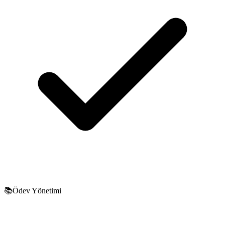
📚
Ödev Yönetimi