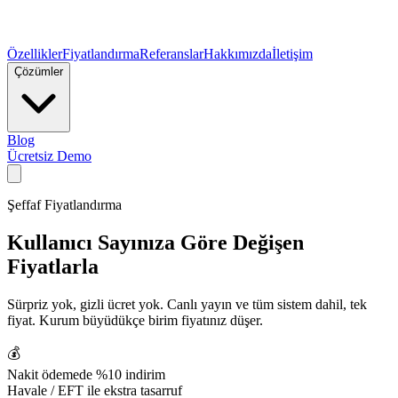
Özellikler
Fiyatlandırma
Referanslar
Hakkımızda
İletişim
Çözümler
Blog
Ücretsiz Demo
Şeffaf Fiyatlandırma
Kullanıcı Sayınıza Göre
Değişen
Fiyatlarla
Sürpriz yok, gizli ücret yok. Canlı yayın ve tüm sistem dahil, tek
fiyat. Kurum büyüdükçe birim fiyatınız düşer.
💰
Nakit ödemede %10 indirim
Havale / EFT ile ekstra tasarruf