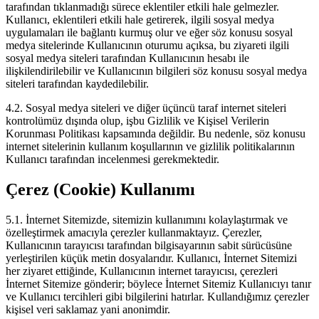
tarafından tıklanmadığı sürece eklentiler etkili hale gelmezler.
Kullanıcı, eklentileri etkili hale getirerek, ilgili sosyal medya
uygulamaları ile bağlantı kurmuş olur ve eğer söz konusu sosyal
medya sitelerinde Kullanıcının oturumu açıksa, bu ziyareti ilgili
sosyal medya siteleri tarafından Kullanıcının hesabı ile
ilişkilendirilebilir ve Kullanıcının bilgileri söz konusu sosyal medya
siteleri tarafından kaydedilebilir.
4.2. Sosyal medya siteleri ve diğer üçüncü taraf internet siteleri
kontrolümüz dışında olup, işbu Gizlilik ve Kişisel Verilerin
Korunması Politikası kapsamında değildir. Bu nedenle, söz konusu
internet sitelerinin kullanım koşullarının ve gizlilik politikalarının
Kullanıcı tarafından incelenmesi gerekmektedir.
Çerez (Cookie) Kullanımı
5.1. İnternet Sitemizde, sitemizin kullanımını kolaylaştırmak ve
özelleştirmek amacıyla çerezler kullanmaktayız. Çerezler,
Kullanıcının tarayıcısı tarafından bilgisayarının sabit sürücüsüne
yerleştirilen küçük metin dosyalarıdır. Kullanıcı, İnternet Sitemizi
her ziyaret ettiğinde, Kullanıcının internet tarayıcısı, çerezleri
İnternet Sitemize gönderir; böylece İnternet Sitemiz Kullanıcıyı tanır
ve Kullanıcı tercihleri gibi bilgilerini hatırlar. Kullandığımız çerezler
kişisel veri saklamaz yani anonimdir.