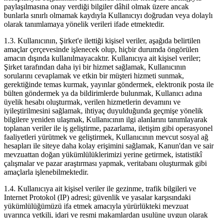
paylaşılmasına onay verdiği bilgiler dâhil olmak üzere ancak
bunlarla sınırlı olmamak kaydıyla Kullanıcıyı doğrudan veya dolaylı
olarak tanımlamaya yönelik verileri ifade etmektedir.
1.3. Kullanıcının, Şirket'e ilettiği kişisel veriler, aşağıda belirtilen
amaçlar çerçevesinde işlenecek olup, hiçbir durumda öngörülen
amacın dışında kullanılmayacaktır. Kullanıcıya ait kişisel veriler;
Şirket tarafından daha iyi bir hizmet sağlamak, Kullanıcının
sorularını cevaplamak ve etkin bir müşteri hizmeti sunmak,
gerektiğinde temas kurmak, yayınlar göndermek, elektronik posta ile
bülten göndermek ya da bildirimlerde bulunmak, Kullanıcı adına
üyelik hesabı oluşturmak, verilen hizmetlerin devamını ve
iyileştirilmesini sağlamak, ihtiyaç duyulduğunda geçmişe yönelik
bilgilere yeniden ulaşmak, Kullanıcının ilgi alanlarını tanımlayarak
toplanan veriler ile iş geliştirme, pazarlama, iletişim gibi operasyonel
faaliyetleri yürütmek ve geliştirmek, Kullanıcının mevcut sosyal ağ
hesapları ile siteye daha kolay erişimini sağlamak, Kanun'dan ve sair
mevzuattan doğan yükümlülüklerimizi yerine getirmek, istatistikî
çalışmalar ve pazar araştırması yapmak, veritabanı oluşturmak gibi
amaçlarla işlenebilmektedir.
1.4. Kullanıcıya ait kişisel veriler ile gezinme, trafik bilgileri ve
Internet Protokol (IP) adresi; güvenlik ve yasalar karşısındaki
yükümlülüğümüzü ifa etmek amacıyla yürürlükteki mevzuat
uyarınca yetkili, idari ve resmi makamlardan usulüne uygun olarak