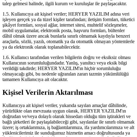
talep gelmesi halinde, ilgili kurum ve kuruluşlar ile paylaşacaktır.
1.5. Kullanıcıya ait kişisel veriler; HERYER YAZILIM adına veri
işleyen gerçek ya da tüzel kişiler tarafından; iletişim formları, tüketici
şikâyet formları, sosyal ağlar, internet sitesi, muhtelif sözleşmeler,
mobil uygulamalar, elektronik posta, başvuru formları, bültenler
dâhil olmak üzere ancak bunlarla sınırlı olmamak kaydıyla benzeri
araçlarla, sözlü, yazılı, otomatik ya da otomatik olmayan yöntemlerle
ya da elektronik olarak toplanabilecektir.
1.6. Kullanıcı tarafından verilen bilgilerin doğru ve eksiksiz olması
Kullanıcının sorumluluğundadır. Yanlış, yanıltıcı veya eksik bilgi
verildiği takdirde; HERYER YAZILIM'ın hiçbir sorumluluğu
olmayacağı gibi, bu nedenle uğranılan zararı tazmin yükümlülüğü
tamamen Kullanıcıya ait olacaktır.
Kişisel Verilerin Aktarılması
Kullanıcıya ait kişisel veriler, yukarıda sayılan amaçlar dâhilinde,
yürürlükte olan mevzuata uygun olarak, HERYER YAZILIM'ın
doğrudan ve/veya dolaylı olarak hissedarı olduğu tüm iştirakleri ve
bağlı şirketleri ile paylaşılabileceği gibi, sayılanlar ile sınırlı olmamak
üzere; iş ortaklarımıza, iş bağlantılarımıza, ifa yardımcılarımıza ve alt
yüklenicilerimiz ile sunduğumuz hizmetin amacı doğrultusunda ya