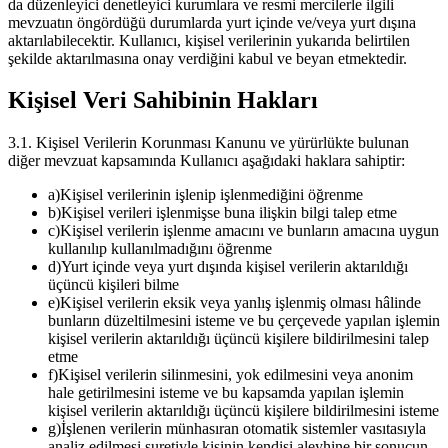
da düzenleyici denetleyici kurumlara ve resmi mercilerle ilgili
mevzuatın öngördüğü durumlarda yurt içinde ve/veya yurt dışına
aktarılabilecektir. Kullanıcı, kişisel verilerinin yukarıda belirtilen
şekilde aktarılmasına onay verdiğini kabul ve beyan etmektedir.
Kişisel Veri Sahibinin Hakları
3.1. Kişisel Verilerin Korunması Kanunu ve yürürlükte bulunan
diğer mevzuat kapsamında Kullanıcı aşağıdaki haklara sahiptir:
a
)
Kişisel verilerinin işlenip işlenmediğini öğrenme
b
)
Kişisel verileri işlenmişse buna ilişkin bilgi talep etme
c
)
Kişisel verilerin işlenme amacını ve bunların amacına uygun
kullanılıp kullanılmadığını öğrenme
d
)
Yurt içinde veya yurt dışında kişisel verilerin aktarıldığı
üçüncü kişileri bilme
e
)
Kişisel verilerin eksik veya yanlış işlenmiş olması hâlinde
bunların düzeltilmesini isteme ve bu çerçevede yapılan işlemin
kişisel verilerin aktarıldığı üçüncü kişilere bildirilmesini talep
etme
f
)
Kişisel verilerin silinmesini, yok edilmesini veya anonim
hale getirilmesini isteme ve bu kapsamda yapılan işlemin
kişisel verilerin aktarıldığı üçüncü kişilere bildirilmesini isteme
g
)
İşlenen verilerin münhasıran otomatik sistemler vasıtasıyla
analiz edilmesi suretiyle kişinin kendisi aleyhine bir sonucun