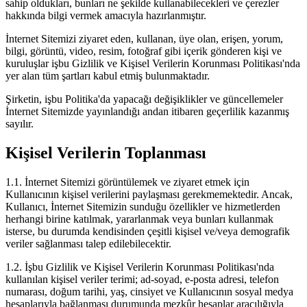
sahip oldukları, bunları ne şekilde kullanabilecekleri ve çerezler
hakkında bilgi vermek amacıyla hazırlanmıştır.
İnternet Sitemizi ziyaret eden, kullanan, üye olan, erişen, yorum,
bilgi, görüntü, video, resim, fotoğraf gibi içerik gönderen kişi ve
kuruluşlar işbu Gizlilik ve Kişisel Verilerin Korunması Politikası'nda
yer alan tüm şartları kabul etmiş bulunmaktadır.
Şirketin, işbu Politika'da yapacağı değişiklikler ve güncellemeler
İnternet Sitemizde yayınlandığı andan itibaren geçerlilik kazanmış
sayılır.
Kişisel Verilerin Toplanması
1.1. İnternet Sitemizi görüntülemek ve ziyaret etmek için
Kullanıcının kişisel verilerini paylaşması gerekmemektedir. Ancak,
Kullanıcı, İnternet Sitemizin sunduğu özellikler ve hizmetlerden
herhangi birine katılmak, yararlanmak veya bunları kullanmak
isterse, bu durumda kendisinden çeşitli kişisel ve/veya demografik
veriler sağlanması talep edilebilecektir.
1.2. İşbu Gizlilik ve Kişisel Verilerin Korunması Politikası'nda
kullanılan kişisel veriler terimi; ad-soyad, e-posta adresi, telefon
numarası, doğum tarihi, yaş, cinsiyet ve Kullanıcının sosyal medya
hesaplarıyla bağlanması durumunda mezkûr hesaplar aracılığıyla