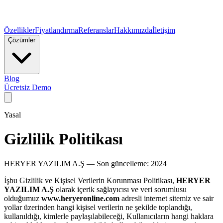
Özellikler
Fiyatlandırma
Referanslar
Hakkımızda
İletişim
Çözümler
Blog
Ücretsiz Demo
Yasal
Gizlilik Politikası
HERYER YAZILIM A.Ş — Son güncelleme: 2024
İşbu Gizlilik ve Kişisel Verilerin Korunması Politikası,
HERYER
YAZILIM A.Ş
olarak içerik sağlayıcısı ve veri sorumlusu
olduğumuz
www.heryeronline.com
adresli internet sitemiz ve sair
yollar üzerinden hangi kişisel verilerin ne şekilde toplandığı,
kullanıldığı, kimlerle paylaşılabileceği, Kullanıcıların hangi haklara