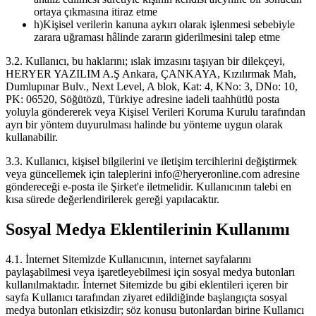
ortaya çıkmasına itiraz etme
h
)
Kişisel verilerin kanuna aykırı olarak işlenmesi sebebiyle
zarara uğraması hâlinde zararın giderilmesini talep etme
3.2. Kullanıcı, bu haklarını; ıslak imzasını taşıyan bir dilekçeyi,
HERYER YAZILIM A.Ş Ankara, ÇANKAYA, Kızılırmak Mah,
Dumlupınar Bulv., Next Level, A blok, Kat: 4, KNo: 3, DNo: 10,
PK: 06520, Söğütözü, Türkiye adresine iadeli taahhütlü posta
yoluyla göndererek veya Kişisel Verileri Koruma Kurulu tarafından
ayrı bir yöntem duyurulması halinde bu yönteme uygun olarak
kullanabilir.
3.3. Kullanıcı, kişisel bilgilerini ve iletişim tercihlerini değiştirmek
veya güncellemek için taleplerini info@heryeronline.com adresine
göndereceği e-posta ile Şirket'e iletmelidir. Kullanıcının talebi en
kısa sürede değerlendirilerek gereği yapılacaktır.
Sosyal Medya Eklentilerinin Kullanımı
4.1. İnternet Sitemizde Kullanıcının, internet sayfalarını
paylaşabilmesi veya işaretleyebilmesi için sosyal medya butonları
kullanılmaktadır. İnternet Sitemizde bu gibi eklentileri içeren bir
sayfa Kullanıcı tarafından ziyaret edildiğinde başlangıçta sosyal
medya butonları etkisizdir; söz konusu butonlardan birine Kullanıcı