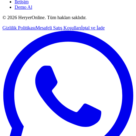
İletişim
Demo Al
©
2026
HeryerOnline. Tüm hakları saklıdır.
Gizlilik Politikası
Mesafeli Satış Koşulları
İptal ve İade