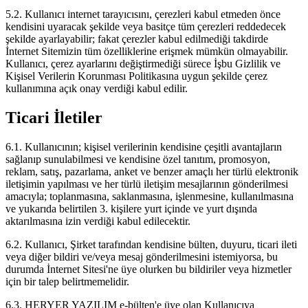
5.2. Kullanıcı internet tarayıcısını, çerezleri kabul etmeden önce
kendisini uyaracak şekilde veya basitçe tüm çerezleri reddedecek
şekilde ayarlayabilir; fakat çerezler kabul edilmediği takdirde
İnternet Sitemizin tüm özelliklerine erişmek mümkün olmayabilir.
Kullanıcı, çerez ayarlarını değiştirmediği sürece İşbu Gizlilik ve
Kişisel Verilerin Korunması Politikasına uygun şekilde çerez
kullanımına açık onay verdiği kabul edilir.
Ticari İletiler
6.1. Kullanıcının; kişisel verilerinin kendisine çeşitli avantajların
sağlanıp sunulabilmesi ve kendisine özel tanıtım, promosyon,
reklam, satış, pazarlama, anket ve benzer amaçlı her türlü elektronik
iletişimin yapılması ve her türlü iletişim mesajlarının gönderilmesi
amacıyla; toplanmasına, saklanmasına, işlenmesine, kullanılmasına
ve yukarıda belirtilen 3. kişilere yurt içinde ve yurt dışında
aktarılmasına izin verdiği kabul edilecektir.
6.2. Kullanıcı, Şirket tarafından kendisine bülten, duyuru, ticari ileti
veya diğer bildiri ve/veya mesaj gönderilmesini istemiyorsa, bu
durumda İnternet Sitesi'ne üye olurken bu bildiriler veya hizmetler
için bir talep belirtmemelidir.
6.3. HERYER YAZILIM e-bülten'e üye olan Kullanıcıya