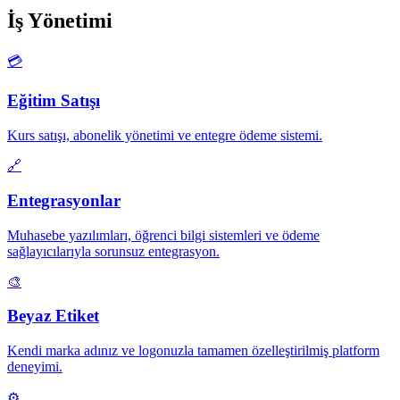
İş Yönetimi
💳
Eğitim Satışı
Kurs satışı, abonelik yönetimi ve entegre ödeme sistemi.
🔗
Entegrasyonlar
Muhasebe yazılımları, öğrenci bilgi sistemleri ve ödeme
sağlayıcılarıyla sorunsuz entegrasyon.
🎨
Beyaz Etiket
Kendi marka adınız ve logonuzla tamamen özelleştirilmiş platform
deneyimi.
⚙️