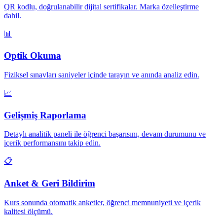
QR kodlu, doğrulanabilir dijital sertifikalar. Marka özelleştirme
dahil.
📊
Optik Okuma
Fiziksel sınavları saniyeler içinde tarayın ve anında analiz edin.
📈
Gelişmiş Raporlama
Detaylı analitik paneli ile öğrenci başarısını, devam durumunu ve
içerik performansını takip edin.
📋
Anket & Geri Bildirim
Kurs sonunda otomatik anketler, öğrenci memnuniyeti ve içerik
kalitesi ölçümü.