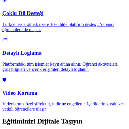
🌍
Çoklu Dil Desteği
Türkçe başta olmak üzere 10+ dilde platform desteği. Yabancı
öğrencilere de ulaşın.
🗂️
Detaylı Loglama
Platformdaki tüm işlemler kayıt altına alınır. Öğrenci aktiviteleri,
giriş bilgileri ve içerik erişimleri detaylı loglanır.
🛡️
Video Koruma
Videolarınız özel şifrelenir, indirme engellenir. İçerikleriniz yalnızca
yetkili öğrencilere ulaşır.
Eğitiminizi
Dijitale Taşıyın