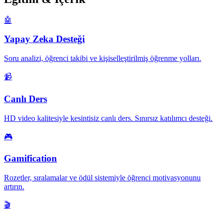
🤖
Yapay Zeka Desteği
Soru analizi, öğrenci takibi ve kişiselleştirilmiş öğrenme yolları.
📹
Canlı Ders
HD video kalitesiyle kesintisiz canlı ders. Sınırsız katılımcı desteği.
🎮
Gamification
Rozetler, sıralamalar ve ödül sistemiyle öğrenci motivasyonunu
artırın.
🎬