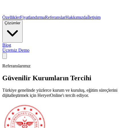
Özellikler
Fiyatlandırma
Referanslar
Hakkımızda
İletişim
Çözümler
Blog
Ücretsiz Demo
Referanslarımız
Güvenilir Kurumların Tercihi
Türkiye genelinde yüzlerce kurum ve kuruluş, eğitim süreçlerini
dijitalleştirmek için HeryerOnline'ı tercih ediyor.